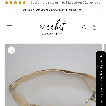
Direkt
Customers rate us 4.9/5 based on 311 reviews.
zum
Inhalt
DEINE WOHLFÜHL-BRAND MIT HERZ
VE
Warenkorb
oduktinformationen
ringen
Coming Soon – Benachrichtige mich!