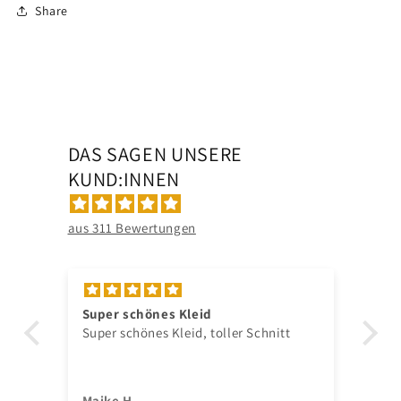
Share
DAS SAGEN UNSERE
KUND:INNEN
aus 311 Bewertungen
Super schönes Kleid
To
Super schönes Kleid, toller Schnitt
Se
Maike H.
A