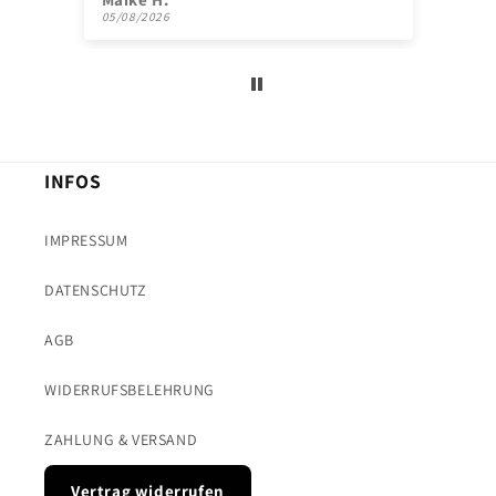
05/08/2026
18/
INFOS
IMPRESSUM
DATENSCHUTZ
AGB
WIDERRUFSBELEHRUNG
ZAHLUNG & VERSAND
Vertrag widerrufen