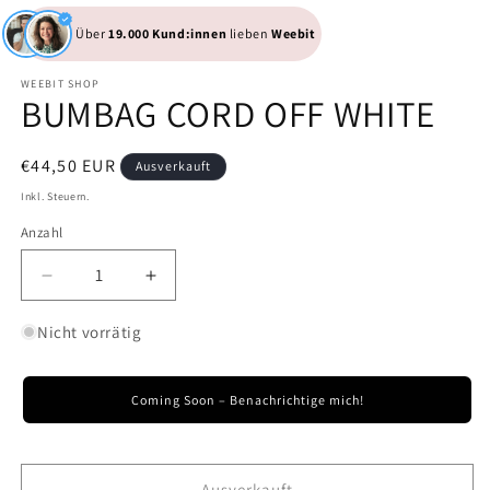
Über
19.000 Kund:innen
lieben
Weebit
WEEBIT SHOP
BUMBAG CORD OFF WHITE
Normaler
€44,50 EUR
Ausverkauft
Preis
Inkl. Steuern.
Anzahl
Anzahl
Verringere
Erhöhe
die
die
Menge
Menge
Nicht vorrätig
für
für
BUMBAG
BUMBAG
CORD
CORD
Coming Soon – Benachrichtige mich!
OFF
OFF
WHITE
WHITE
Ausverkauft